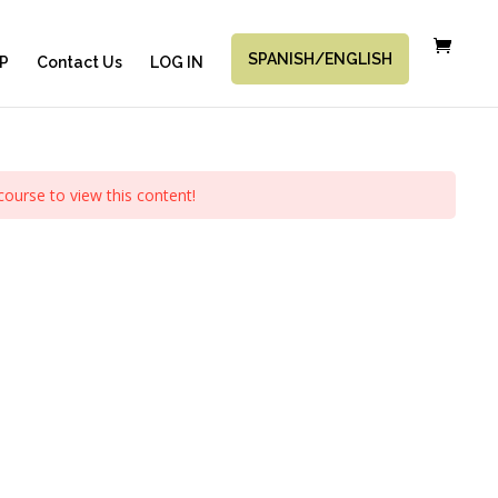
SPANISH/ENGLISH
P
Contact Us
LOG IN
course to view this content!