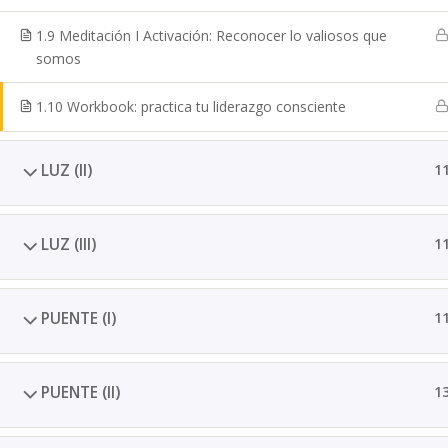
1.9 Meditación I Activación: Reconocer lo valiosos que
somos
1.10 Workbook: practica tu liderazgo consciente
LUZ (II)
1
LUZ (III)
1
PUENTE (I)
1
PUENTE (II)
1