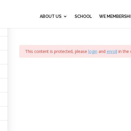
LÍDERES DE HOY
0
ABOUT US
SCHOOL
WE MEMBERSHI
This content is protected, please
login
and
enroll
in the 