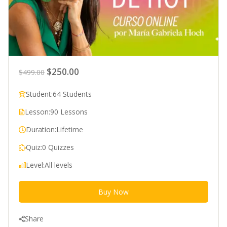
$250.00
$499.00
Student:
64 Students
Lesson:
90 Lessons
Duration:
Lifetime
Quiz:
0 Quizzes
Level:
All levels
Buy Now
Share