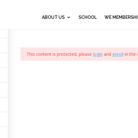
Líderes de Hoy – Signature Program
0
ABOUT US
SCHOOL
WE MEMBERSHI
This content is protected, please
login
and
enroll
in the 