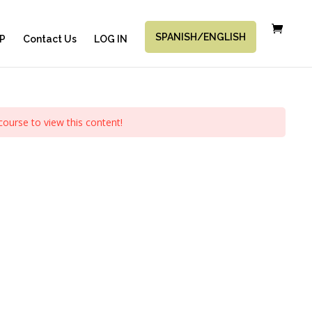
SPANISH/ENGLISH
P
Contact Us
LOG IN
course to view this content!