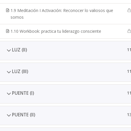
1.9 Meditación I Activación: Reconocer lo valiosos que
somos
1.10 Workbook: practica tu liderazgo consciente
LUZ (II)
1
LUZ (III)
1
PUENTE (I)
1
PUENTE (II)
1